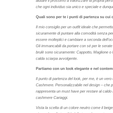
aiutare il prossimo a valorizzare la propria per
che ogni individuo sia unico e speciale e dunqu
Quali sono per te i punti di partenza su cui
Il mio consiglio per un outfit ideale che permet
sicuramente di puntare alla comodità senza però r
essere molteplici e cambiare a seconda dell’occ
Gli immancabili da portare con sé per le serate
brulè sono sicuramente: Cappotto, Maglione o Kn
calda sciarpa avvolgente.
Partiamo con un look elegante e nel contemp
Il punto di partenza del look, per me, è un vero 
Cashmere. Personalizzabile nel design – che pu
rappresenta un must have per restare al caldo a
cashmere Cariaggi.
Vista la scelta di un colore neutro come il beig