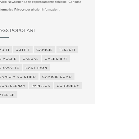
rvizio Newsletter da te espressamente richiesto. Consulta
Informativa Privacy
per ulteriori informazioni.
AGS POPOLARI
ABITI
OUTFIT
CAMICIE
TESSUTI
GIACCHE
CASUAL
OVERSHIRT
CRAVATTE
EASY IRON
CAMICIA NO STIRO
CAMICIE UOMO
CONSULENZA
PAPILLON
CORDUROY
ATELIER