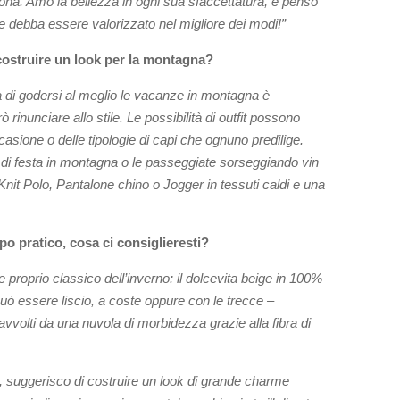
sona. Amo la bellezza in ogni sua sfaccettatura, e penso
e debba essere valorizzato nel migliore dei modi!”
 costruire un look per la montagna?
ta di godersi al meglio le vacanze in montagna è
inunciare allo stile. Le possibilità di outfit possono
asione o delle tipologie di capi che ognuno predilige.
 di festa in montagna o le passeggiate sorseggiando vin
it Polo, Pantalone chino o Jogger in tessuti caldi e una
o pratico, cosa ci consiglieresti?
e proprio classico dell’inverno: il dolcevita beige in 100%
ò essere liscio, a coste oppure con le trecce –
vvolti da una nuvola di morbidezza grazie alla fibra di
e, suggerisco di costruire un look di grande charme