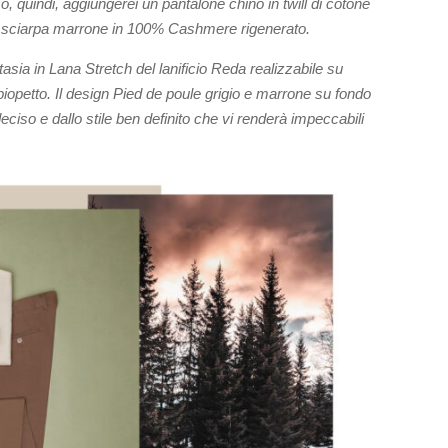
so, quindi, aggiungerei un pantalone chino in twill di cotone
na sciarpa marrone in 100% Cashmere rigenerato.
asia in Lana Stretch del lanificio Reda realizzabile su
iopetto. Il design Pied de poule grigio e marrone su fondo
deciso e dallo stile ben definito che vi renderà impeccabili