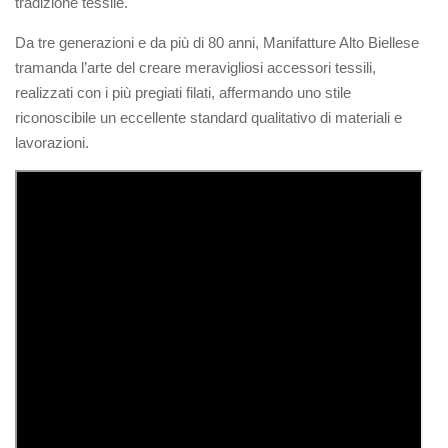
tradizione tessile.
Da tre generazioni e da più di 80 anni, Manifatture Alto Biellese
tramanda l’arte del creare meravigliosi accessori tessili,
realizzati con i più pregiati filati, affermando uno stile
riconoscibile un eccellente standard qualitativo di materiali e
lavorazioni.