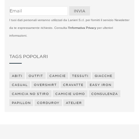
I tuoi dati personali verranno utilizzati da Lanieri S.r.l. per fornirti il servizio Newsletter
da te espressamente richiesto. Consulta
l'Informativa Privacy
per ulteriori
informazioni.
TAGS POPOLARI
ABITI
OUTFIT
CAMICIE
TESSUTI
GIACCHE
CASUAL
OVERSHIRT
CRAVATTE
EASY IRON
CAMICIA NO STIRO
CAMICIE UOMO
CONSULENZA
PAPILLON
CORDUROY
ATELIER