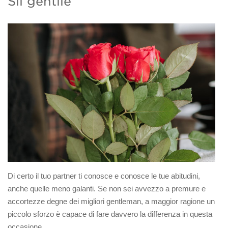
Sii gentile
Di certo il tuo partner ti conosce e conosce le tue abitudini,
anche quelle meno galanti. Se non sei avvezzo a premure e
accortezze degne dei migliori gentleman, a maggior ragione un
piccolo sforzo è capace di fare davvero la differenza in questa
occasione.