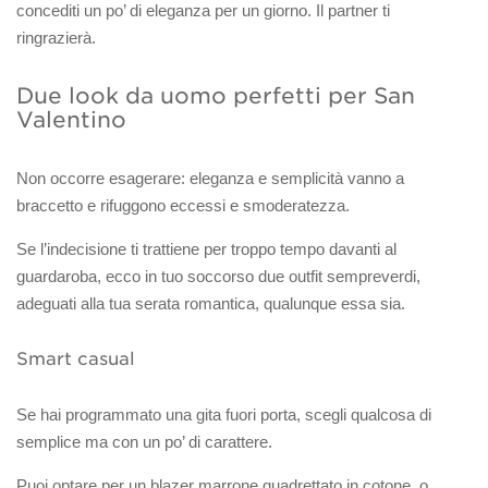
concediti un po’ di eleganza per un giorno. Il partner ti
ringrazierà.
Due look da uomo perfetti per San
Valentino
Non occorre esagerare: eleganza e semplicità vanno a
braccetto e rifuggono eccessi e smoderatezza.
Se l’indecisione ti trattiene per troppo tempo davanti al
guardaroba, ecco in tuo soccorso due outfit sempreverdi,
adeguati alla tua serata romantica, qualunque essa sia.
Smart casual
Se hai programmato una gita fuori porta, scegli qualcosa di
semplice ma con un po’ di carattere.
Puoi optare per un blazer marrone quadrettato in cotone, o