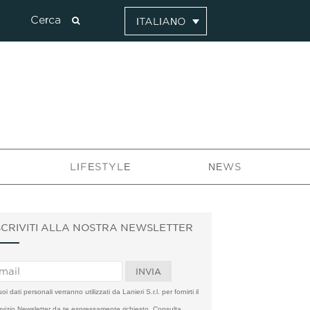
ITALIANO
LIFESTYLE
NEWS
SCRIVITI ALLA NOSTRA NEWSLETTER
uoi dati personali verranno utilizzati da Lanieri S.r.l. per fornirti il
rvizio Newsletter da te espressamente richiesto. Consulta