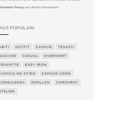
Informativa Privacy
per ulteriori informazioni.
AGS POPOLARI
ABITI
OUTFIT
CAMICIE
TESSUTI
GIACCHE
CASUAL
OVERSHIRT
CRAVATTE
EASY IRON
CAMICIA NO STIRO
CAMICIE UOMO
CONSULENZA
PAPILLON
CORDUROY
ATELIER