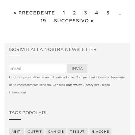
« PRECEDENTE
1
2
3
4
5
…
19
SUCCESSIVO »
ISCRIVITI ALLA NOSTRA NEWSLETTER
I tuoi dati personali verranno utilizzati da Lanieri S.r.l. per fornirti il servizio Newsletter
da te espressamente richiesto. Consulta
l'Informativa Privacy
per ulteriori
informazioni.
TAGS POPOLARI
ABITI
OUTFIT
CAMICIE
TESSUTI
GIACCHE