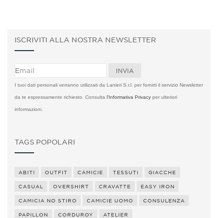
ISCRIVITI ALLA NOSTRA NEWSLETTER
I tuoi dati personali verranno utilizzati da Lanieri S.r.l. per fornirti il servizio Newsletter
da te espressamente richiesto. Consulta
l'Informativa Privacy
per ulteriori
informazioni.
TAGS POPOLARI
ABITI
OUTFIT
CAMICIE
TESSUTI
GIACCHE
CASUAL
OVERSHIRT
CRAVATTE
EASY IRON
CAMICIA NO STIRO
CAMICIE UOMO
CONSULENZA
PAPILLON
CORDUROY
ATELIER