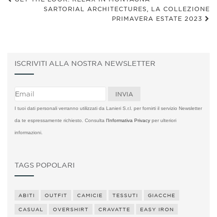
SARTORIAL ARCHITECTURES, LA COLLEZIONE
PRIMAVERA ESTATE 2023
ISCRIVITI ALLA NOSTRA NEWSLETTER
I tuoi dati personali verranno utilizzati da Lanieri S.r.l. per fornirti il servizio Newsletter
da te espressamente richiesto. Consulta
l'Informativa Privacy
per ulteriori
informazioni.
TAGS POPOLARI
ABITI
OUTFIT
CAMICIE
TESSUTI
GIACCHE
CASUAL
OVERSHIRT
CRAVATTE
EASY IRON