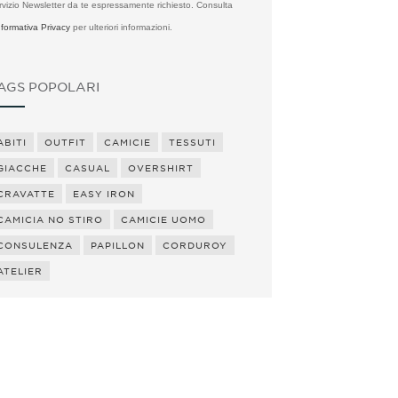
rvizio Newsletter da te espressamente richiesto. Consulta
Informativa Privacy
per ulteriori informazioni.
AGS POPOLARI
ABITI
OUTFIT
CAMICIE
TESSUTI
GIACCHE
CASUAL
OVERSHIRT
CRAVATTE
EASY IRON
CAMICIA NO STIRO
CAMICIE UOMO
CONSULENZA
PAPILLON
CORDUROY
ATELIER