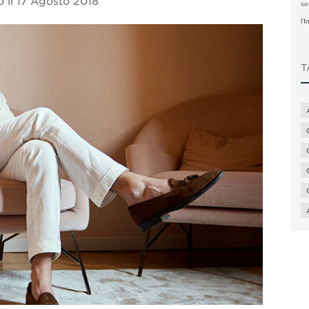
o il
17 Agosto 2018
se
l'
T