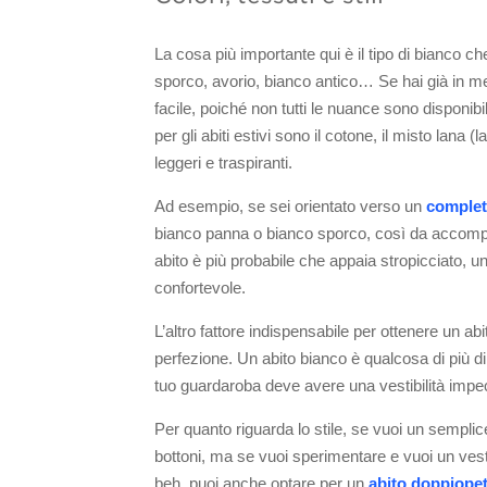
La cosa più importante qui è il tipo di bianco ch
sporco, avorio, bianco antico… Se hai già in men
facile, poiché non tutti le nuance sono disponibili
per gli abiti estivi sono il cotone, il misto lana 
leggeri e traspiranti.
Ad esempio, se sei orientato verso un
completo
bianco panna o bianco sporco, così da accompagna
abito è più probabile che appaia stropicciato,
confortevole.
L’altro fattore indispensabile per ottenere un ab
perfezione. Un abito bianco è qualcosa di più d
tuo guardaroba deve avere una vestibilità impe
Per quanto riguarda lo stile, se vuoi un semplic
bottoni, ma se vuoi sperimentare e vuoi un vestit
beh, puoi anche optare per un
abito doppiope