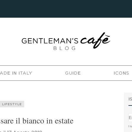
ADE IN ITALY
GUIDE
ICONS
I
LIFESTYLE
are il bianco in estate
I t