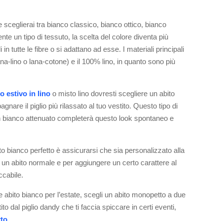
e sceglierai tra bianco classico, bianco ottico, bianco
te un tipo di tessuto, la scelta del colore diventa più
 in tutte le fibre o si adattano ad esse. I materiali principali
(lana-lino o lana-cotone) e il 100% lino, in quanto sono più
 estivo in lino
o misto lino dovresti scegliere un abito
re il piglio più rilassato al tuo vestito. Questo tipo di
 un bianco attenuato completerà questo look spontaneo e
ito bianco perfetto è assicurarsi che sia personalizzato alla
i un abito normale e per aggiungere un certo carattere al
ccabile.
e abito bianco per l’estate, scegli un abito monopetto a due
o dal piglio dandy che ti faccia spiccare in certi eventi,
tto
.