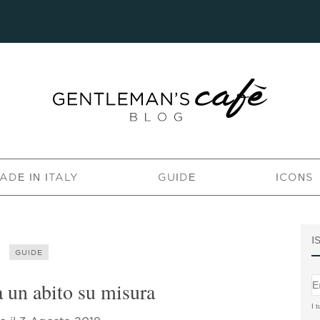
ADE IN ITALY
GUIDE
ICONS
I
GUIDE
 un abito su misura
I t