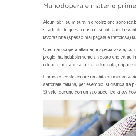
Manodopera e materie prim
Alcuni abiti su misura in circolazione sono rea
scadente. In questo caso ci si potrà anche vant
lavorazione (spesso mal pagata e frettolosa) l
Una manodopera altamente specializzata, con rit
pregio, ha indubbiamente un costo che va ad in
ottenere un capo su misura di qualità, capace d
Il modo di confezionare un abito su misura var
sartoriale italiana, per esempio, si districa tra pic
Stivale, ognuno con un suo specifico know-ho