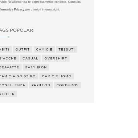
rvizio Newsletter da te espressamente richiesto. Consulta
Informativa Privacy
per ulteriori informazioni.
AGS POPOLARI
ABITI
OUTFIT
CAMICIE
TESSUTI
GIACCHE
CASUAL
OVERSHIRT
CRAVATTE
EASY IRON
CAMICIA NO STIRO
CAMICIE UOMO
CONSULENZA
PAPILLON
CORDUROY
ATELIER