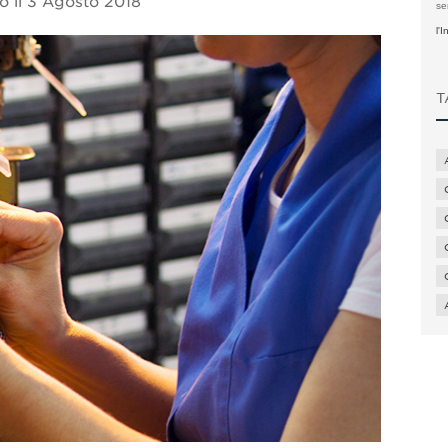
o il
3 Agosto 2018
se
l'
T