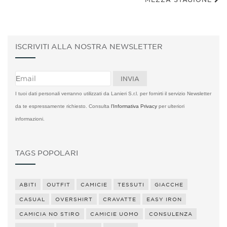
ISCRIVITI ALLA NOSTRA NEWSLETTER
I tuoi dati personali verranno utilizzati da Lanieri S.r.l. per fornirti il servizio Newsletter
da te espressamente richiesto. Consulta
l'Informativa Privacy
per ulteriori
informazioni.
TAGS POPOLARI
ABITI
OUTFIT
CAMICIE
TESSUTI
GIACCHE
CASUAL
OVERSHIRT
CRAVATTE
EASY IRON
CAMICIA NO STIRO
CAMICIE UOMO
CONSULENZA