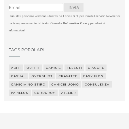
I tuoi dati personali verranno utilizzati da Lanieri S.r.l. per fornirti il servizio Newsletter
da te espressamente richiesto. Consulta
l'Informativa Privacy
per ulteriori
informazioni.
TAGS POPOLARI
ABITI
OUTFIT
CAMICIE
TESSUTI
GIACCHE
CASUAL
OVERSHIRT
CRAVATTE
EASY IRON
CAMICIA NO STIRO
CAMICIE UOMO
CONSULENZA
PAPILLON
CORDUROY
ATELIER