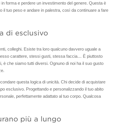
 in forma e perdere un investimento del genere. Questa è
o il tuo peso e andare in palestra, così da continuare a fare
a di esclusivo
enti, colleghi. Esiste tra loro qualcuno davvero uguale a
tesso carattere, stessi gusti, stessa faccia… È piuttosto
ti, è che siamo tutti diversi. Ognuno di noi ha il suo gusto
ze.
ondare questa logica di unicità. Chi decide di acquistare
apo esclusivo. Progettando e personalizzando il tuo abito
ersonale, perfettamente adattato al tuo corpo. Qualcosa
durano più a lungo