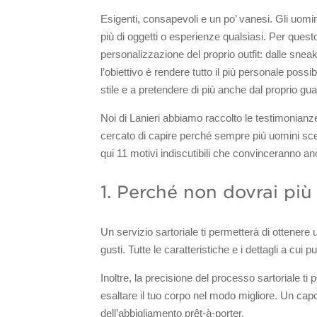
Esigenti, consapevoli e un po’ vanesi. Gli uomi
più di oggetti o esperienze qualsiasi. Per ques
personalizzazione del proprio outfit: dalle snea
l’obiettivo è rendere tutto il più personale possibi
stile e a pretendere di più anche dal proprio gu
Noi di Lanieri abbiamo raccolto le testimonianze
cercato di capire perché sempre più uomini sc
qui 11 motivi indiscutibili che convinceranno an
1. Perché non dovrai pi
Un servizio sartoriale ti permetterà di ottenere 
gusti. Tutte le caratteristiche e i dettagli a cui
Inoltre, la precisione del processo sartoriale ti 
esaltare il tuo corpo nel modo migliore. Un ca
dell’abbigliamento prêt-à-porter.