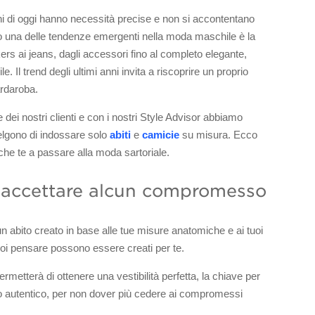
ni di oggi hanno necessità precise e non si accontentano
to una delle tendenze emergenti nella moda maschile è la
kers ai jeans, dagli accessori fino al completo elegante,
le. Il trend degli ultimi anni invita a riscoprire un proprio
ardaroba.
 dei nostri clienti e con i nostri Style Advisor abbiamo
elgono di indossare solo
abiti
e
camicie
su misura. Ecco
che te a passare alla moda sartoriale.
ù accettare alcun compromesso
un abito creato in base alle tue misure anatomiche e ai tuoi
 puoi pensare possono essere creati per te.
permetterà di ottenere una vestibilità perfetta, la chiave per
po autentico, per non dover più cedere ai compromessi