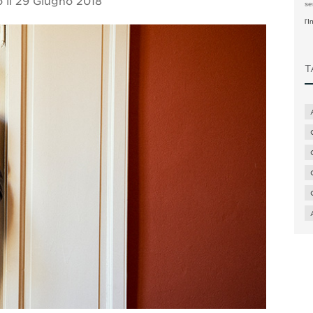
 il
29 Giugno 2018
se
l'
T