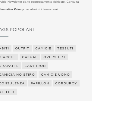
rvizio Newsletter da te espressamente richiesto. Consulta
Informativa Privacy
per ulteriori informazioni.
AGS POPOLARI
ABITI
OUTFIT
CAMICIE
TESSUTI
GIACCHE
CASUAL
OVERSHIRT
CRAVATTE
EASY IRON
CAMICIA NO STIRO
CAMICIE UOMO
CONSULENZA
PAPILLON
CORDUROY
ATELIER