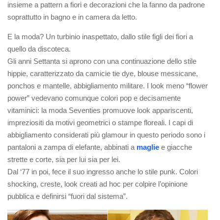
insieme a pattern a fiori e decorazioni che la fanno da padrone
soprattutto in bagno e in camera da letto.
E la moda? Un turbinio inaspettato, dallo stile figli dei fiori a
quello da discoteca.
Gli anni Settanta si aprono con una continuazione dello stile
hippie, caratterizzato da camicie tie dye, blouse messicane,
ponchos e mantelle, abbigliamento militare. I look meno “flower
power” vedevano comunque colori pop e decisamente
vitaminici: la moda Seventies promuove look appariscenti,
impreziositi da motivi geometrici o stampe floreali. I capi di
abbigliamento considerati più glamour in questo periodo sono i
pantaloni a zampa di elefante, abbinati a
maglie
e giacche
strette e corte, sia per lui sia per lei.
Dal ‘77 in poi, fece il suo ingresso anche lo stile punk. Colori
shocking, creste, look creati ad hoc per colpire l’opinione
pubblica e definirsi “fuori dal sistema”.