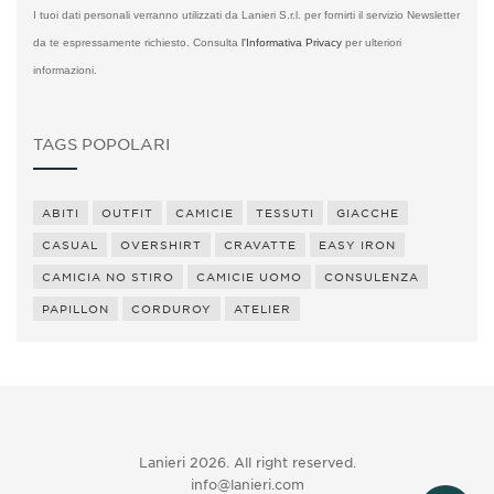
I tuoi dati personali verranno utilizzati da Lanieri S.r.l. per fornirti il servizio Newsletter
da te espressamente richiesto. Consulta
l'Informativa Privacy
per ulteriori
informazioni.
TAGS POPOLARI
ABITI
OUTFIT
CAMICIE
TESSUTI
GIACCHE
CASUAL
OVERSHIRT
CRAVATTE
EASY IRON
CAMICIA NO STIRO
CAMICIE UOMO
CONSULENZA
PAPILLON
CORDUROY
ATELIER
Lanieri 2026. All right reserved.
info@lanieri.com