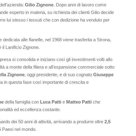
dell’azienda:
Gilio Zignone
. Dopo anni di lavoro come
e esperto in materia, su richiesta dei clienti Gilio decide
urre lui stesso i tessuti che con dedizione ha venduto per
dedicata alle flanelle, nel 1968 viene trasferita a Strona,
 il Lanificio Zignone.
esa si consolida e iniziano così gli investimenti volti allo
ealtà a monte della filiera e all’espansione commerciale sotto
ella Zignone
, oggi presidente, e di suo cognato
Giuseppe
a in questa fase così importante di crescita e
ne
della famiglia con
Luca Patti
e
Matteo Patti
che
ionalità ed eccellenza costante.
ardo dei 50 anni di attività, arrivando a produrre oltre
2,5
6 Paesi nel mondo.