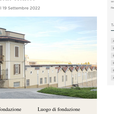
se
il
19 Settembre 2022
l'
T
fondazione
Luogo di fondazione