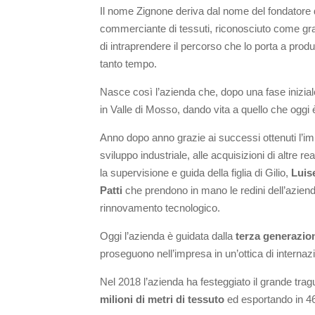
Il nome Zignone deriva dal nome del fondatore 
commerciante di tessuti, riconosciuto come grand
di intraprendere il percorso che lo porta a prod
tanto tempo.
Nasce così l’azienda che, dopo una fase iniziale 
in Valle di Mosso, dando vita a quello che oggi è
Anno dopo anno grazie ai successi ottenuti l’impr
sviluppo industriale, alle acquisizioni di altre r
la supervisione e guida della figlia di Gilio,
Luis
Patti
che prendono in mano le redini dell’aziend
rinnovamento tecnologico.
Oggi l’azienda è guidata dalla
terza generazio
proseguono nell’impresa in un’ottica di internaz
Nel 2018 l’azienda ha festeggiato il grande tragu
milioni di metri di tessuto
ed esportando in 4