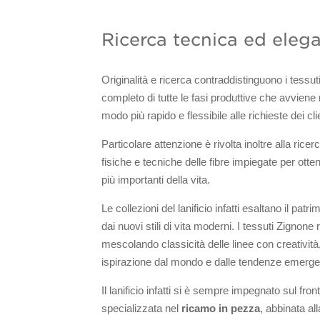
Ricerca tecnica ed elegan
Originalità e ricerca contraddistinguono i tessuti
completo di tutte le fasi produttive che avviene n
modo più rapido e flessibile alle richieste dei cli
Particolare attenzione è rivolta inoltre alla ricer
fisiche e tecniche delle fibre impiegate per otte
più importanti della vita.
Le collezioni del lanificio infatti esaltano il pat
dai nuovi stili di vita moderni. I tessuti Zignon
mescolando classicità delle linee con creatività
ispirazione dal mondo e dalle tendenze emerge
Il lanificio infatti si è sempre impegnato sul fr
specializzata nel
ricamo in pezza
, abbinata al