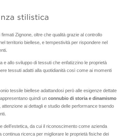
za stilistica
 firmati Zignone, oltre che qualità grazie al controllo
el territorio biellese, e tempestività per rispondere nel
enti.
ca e allo sviluppo di tessuti che enfatizzino le proprietà
nere tessuti adatti alla quotidianità così come ai momenti
rimonio tessile biellese adattandosi però alle esigenze dettate
e rappresentano quindi un
connubio di storia e dinamismo
, attenzione ai dettagli e studio delle performance traendo
nti.
onte dell’estetica, da cui il riconoscimento come azienda
la continua ricerca per migliorare le proprietà fisiche dei