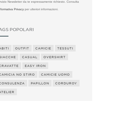
rvizio Newsletter da te espressamente richiesto. Consulta
Informativa Privacy
per ulteriori informazioni.
AGS POPOLARI
ABITI
OUTFIT
CAMICIE
TESSUTI
GIACCHE
CASUAL
OVERSHIRT
CRAVATTE
EASY IRON
CAMICIA NO STIRO
CAMICIE UOMO
CONSULENZA
PAPILLON
CORDUROY
ATELIER