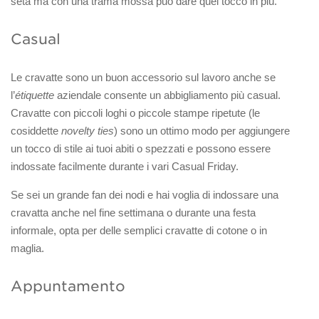
seta ma con una trama mossa può dare quel tocco in più.
Casual
Le cravatte sono un buon accessorio sul lavoro anche se
l’
étiquette
aziendale consente un abbigliamento più casual.
Cravatte con piccoli loghi o piccole stampe ripetute (le
cosiddette
novelty ties
) sono un ottimo modo per aggiungere
un tocco di stile ai tuoi abiti o spezzati e possono essere
indossate facilmente durante i vari Casual Friday.
Se sei un grande fan dei nodi e hai voglia di indossare una
cravatta anche nel fine settimana o durante una festa
informale, opta per delle semplici cravatte di cotone o in
maglia.
Appuntamento