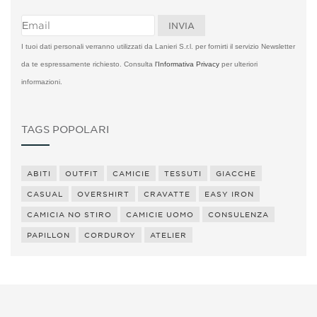
I tuoi dati personali verranno utilizzati da Lanieri S.r.l. per fornirti il servizio Newsletter
da te espressamente richiesto. Consulta
l'Informativa Privacy
per ulteriori
informazioni.
TAGS POPOLARI
ABITI
OUTFIT
CAMICIE
TESSUTI
GIACCHE
CASUAL
OVERSHIRT
CRAVATTE
EASY IRON
CAMICIA NO STIRO
CAMICIE UOMO
CONSULENZA
PAPILLON
CORDUROY
ATELIER