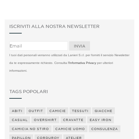
ISCRIVITI ALLA NOSTRA NEWSLETTER
I tuoi dati personali verranno utilizzati da Lanieri S.r.l. per fornirti il servizio Newsletter
da te espressamente richiesto. Consulta
l'Informativa Privacy
per ulteriori
informazioni.
TAGS POPOLARI
ABITI
OUTFIT
CAMICIE
TESSUTI
GIACCHE
CASUAL
OVERSHIRT
CRAVATTE
EASY IRON
CAMICIA NO STIRO
CAMICIE UOMO
CONSULENZA
PAPILLON
CORDUROY
ATELIER