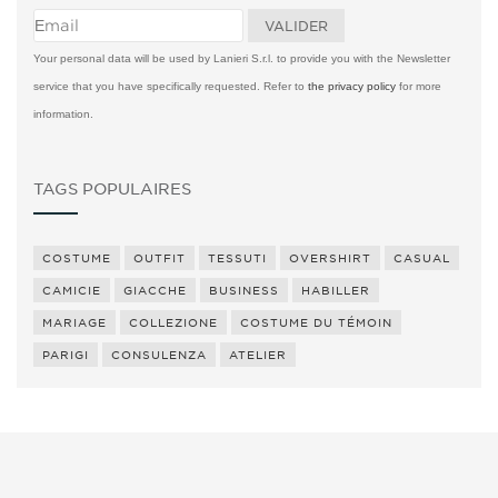
Your personal data will be used by Lanieri S.r.l. to provide you with the Newsletter
service that you have specifically requested. Refer to
the privacy policy
for more
information.
TAGS POPULAIRES
COSTUME
OUTFIT
TESSUTI
OVERSHIRT
CASUAL
CAMICIE
GIACCHE
BUSINESS
HABILLER
MARIAGE
COLLEZIONE
COSTUME DU TÉMOIN
PARIGI
CONSULENZA
ATELIER