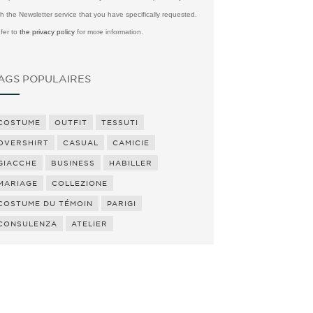
th the Newsletter service that you have specifically requested.
fer to
the privacy policy
for more information.
AGS POPULAIRES
COSTUME
OUTFIT
TESSUTI
OVERSHIRT
CASUAL
CAMICIE
GIACCHE
BUSINESS
HABILLER
MARIAGE
COLLEZIONE
COSTUME DU TÉMOIN
PARIGI
CONSULENZA
ATELIER