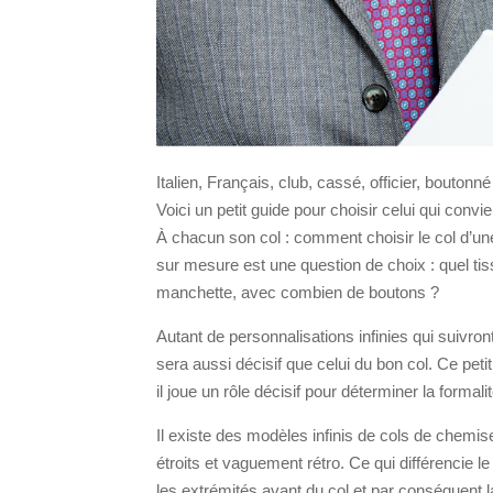
Italien, Français, club, cassé, officier, bouton
Voici un petit guide pour choisir celui qui convie
À chacun son col : comment choisir le col d’
sur mesure est une question de choix : quel tis
manchette, avec combien de boutons ?
Autant de personnalisations infinies qui suivro
sera aussi décisif que celui du bon col. Ce petit d
il joue un rôle décisif pour déterminer la formal
Il existe des modèles infinis de cols de chemise
étroits et vaguement rétro. Ce qui différencie le
les extrémités avant du col et par conséquent 