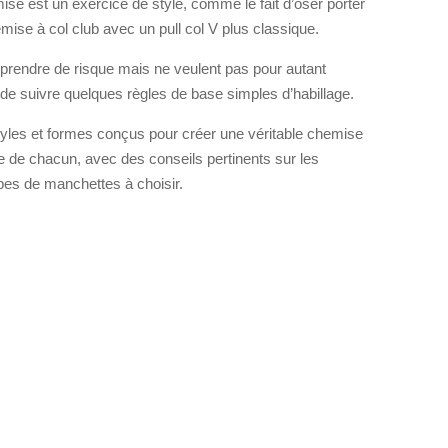
se est un exercice de style, comme le fait d’oser porter
se à col club avec un pull col V plus classique.
 prendre de risque mais ne veulent pas pour autant
t de suivre quelques règles de base simples d’habillage.
 styles et formes conçus pour créer une véritable chemise
 de chacun, avec des conseils pertinents sur les
ypes de manchettes à choisir.