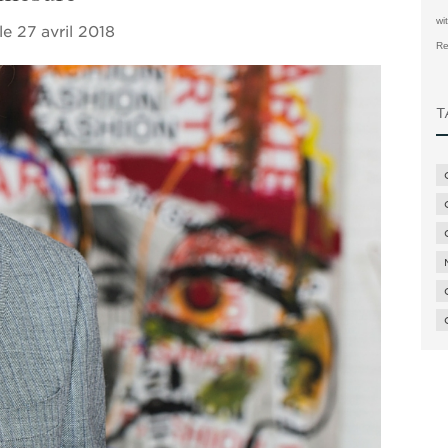
wi
 le
27 avril 2018
Re
T