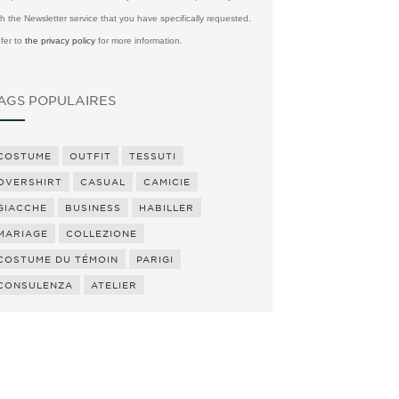
th the Newsletter service that you have specifically requested.
fer to
the privacy policy
for more information.
AGS POPULAIRES
COSTUME
OUTFIT
TESSUTI
OVERSHIRT
CASUAL
CAMICIE
GIACCHE
BUSINESS
HABILLER
MARIAGE
COLLEZIONE
COSTUME DU TÉMOIN
PARIGI
CONSULENZA
ATELIER