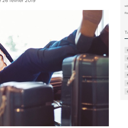
e
26 février 2019
wi
Re
T