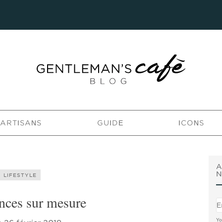
’ARTISANS
GUIDE
ICONS
A
N
LIFESTYLE
nces sur mesure
Yo