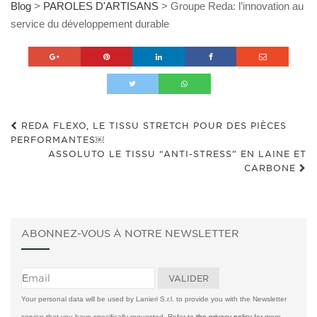
Blog
>
PAROLES D'ARTISANS
>
Groupe Reda: l’innovation au
service du développement durable
REDA FLEXO, LE TISSU STRETCH POUR DES PIÈCES
PERFORMANTES￼
ASSOLUTO LE TISSU “ANTI-STRESS” EN LAINE ET
CARBONE
ABONNEZ-VOUS À NOTRE NEWSLETTER
Your personal data will be used by Lanieri S.r.l. to provide you with the Newsletter
service that you have specifically requested. Refer to
the privacy policy
for more