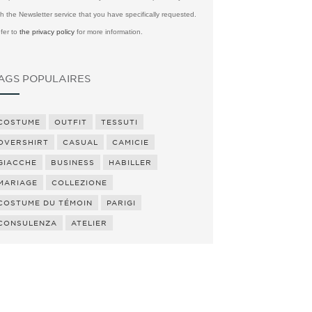
th the Newsletter service that you have specifically requested.
fer to
the privacy policy
for more information.
AGS POPULAIRES
COSTUME
OUTFIT
TESSUTI
OVERSHIRT
CASUAL
CAMICIE
GIACCHE
BUSINESS
HABILLER
MARIAGE
COLLEZIONE
COSTUME DU TÉMOIN
PARIGI
CONSULENZA
ATELIER