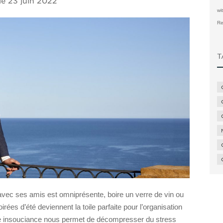
le
23 juin 2022
wi
Re
T
tre avec ses amis est omniprésente, boire un verre de vin ou
es d’été deviennent la toile parfaite pour l’organisation
aine insouciance nous permet de décompresser du stress