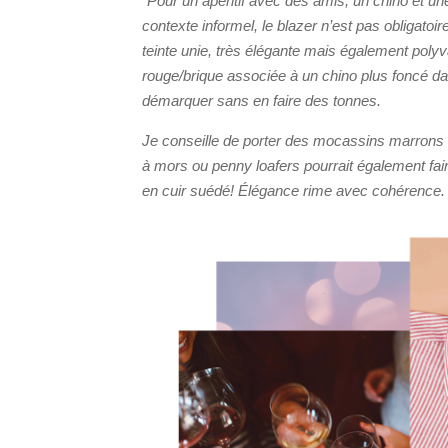
“Pour un apéritif avec des amis, un chino et un
contexte informel, le blazer n’est pas obligat
teinte unie, très élégante mais également polyv
rouge/brique associée à un chino plus foncé dans
démarquer sans en faire des tonnes.
Je conseille de porter des mocassins marrons 
à mors ou penny loafers pourrait également faire
en cuir suédé! Élégance rime avec cohérence.