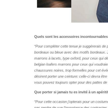
Quels sont les accessoires incontournables
“Pour compléter cette tenue je suggérerais de 
bordeaux ou bleue avec des motifs bordeaux. J
marrons à lacets, type oxford, pour ceux qui dé
belgian loafers marrons pour ceux qui voudraie
chaussures noires, trop formelles pour cet évé
désirent porter une ceinture: celle-ci devra ê
vous pouvez toujours opter pour des pattes de 
Que porter si jamais tu es invité à un apérit
“Pour cette occasion j’opterais pour un costume l
pas perdre de vue l’importance des contrastes,