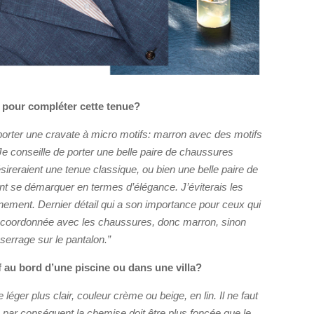
 pour compléter cette tenue?
porter une cravate à micro motifs: marron avec des motifs
e conseille de porter une belle paire de chaussures
sireraient une tenue classique, ou bien une belle paire de
nt se démarquer en termes d’élégance. J’éviterais les
nement. Dernier détail qui a son importance pour ceux qui
tre coordonnée avec les chaussures, donc marron, sinon
serrage sur le pantalon.”
if au bord d’une piscine ou dans une villa?
éger plus clair, couleur crème ou beige, en lin. Il ne faut
 par conséquent la chemise doit être plus foncée que le