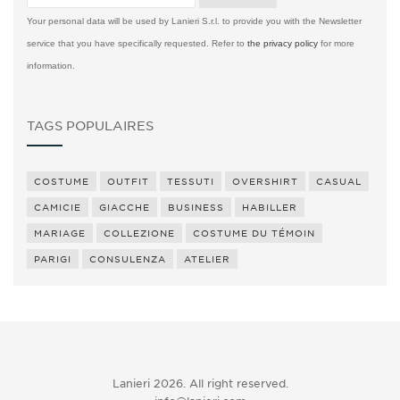
Your personal data will be used by Lanieri S.r.l. to provide you with the Newsletter
service that you have specifically requested. Refer to
the privacy policy
for more
information.
TAGS POPULAIRES
COSTUME
OUTFIT
TESSUTI
OVERSHIRT
CASUAL
CAMICIE
GIACCHE
BUSINESS
HABILLER
MARIAGE
COLLEZIONE
COSTUME DU TÉMOIN
PARIGI
CONSULENZA
ATELIER
Lanieri 2026. All right reserved.