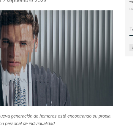
el
7 septiembre 2023
wi
Re
T
 nueva generación de hombres está encontrando su propia
ón personal de individualidad