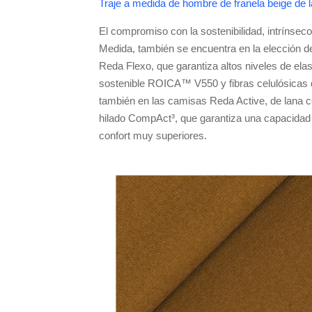
Traje a medida de hombre de franela beige de 
El compromiso con la sostenibilidad, intrínsec
Medida, también se encuentra en la elección de
Reda Flexo, que garantiza altos niveles de ela
sostenible ROICA™ V550 y fibras celulósicas de
también en las camisas Reda Active, de lana c
hilado CompAct³, que garantiza una capacidad d
confort muy superiores.