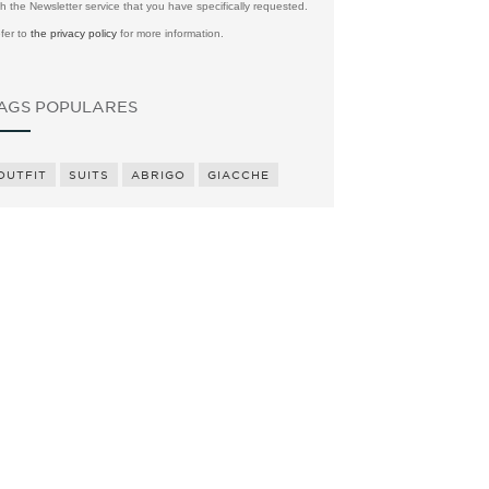
th the Newsletter service that you have specifically requested.
fer to
the privacy policy
for more information.
AGS POPULARES
OUTFIT
SUITS
ABRIGO
GIACCHE